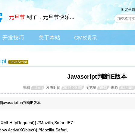
固定当
元旦节
到了，元旦节快乐...
开发技巧
关于本站
CMS演示
IT News
Skill
About
CMS
ipt
JavaScript
Javascript判断IE版本
编辑
admin
发布时间
2014-09-05
浏览量
5943
来源
本站编辑
用javascription判断IE版本
w.XMLHttpRequest){ //Mozilla,Safari,IE7

window.ActiveXObject){ //Mozilla,Safari,
