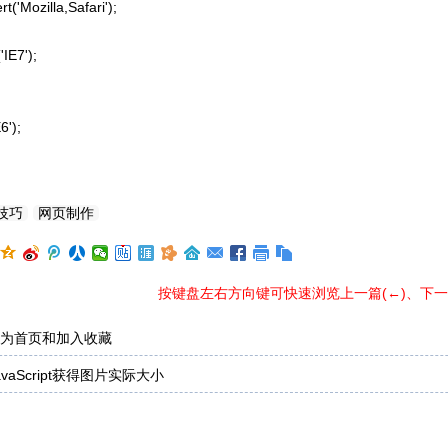
alert('Mozilla,Safari');

('IE7');

6');

技巧
网页制作
按键盘左右方向键可快速浏览上一篇(←)、下一篇
为首页和加入收藏
avaScript获得图片实际大小