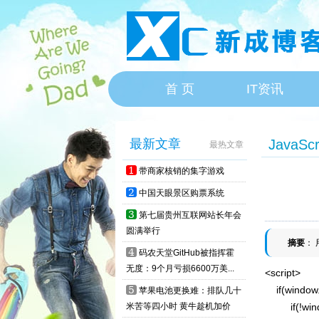
首 页
IT资讯
HOME
最新文章
JavaScr
最热文章
1
带商家核销的集字游戏
2
中国天眼景区购票系统
3
第七届贵州互联网站长年会
圆满举行
摘要
： 
4
码农天堂GitHub被指挥霍
无度：9个月亏损6600万美...
<script>

5
    if(windo
苹果电池更换难：排队几十
米苦等四小时 黄牛趁机加价
         if(!