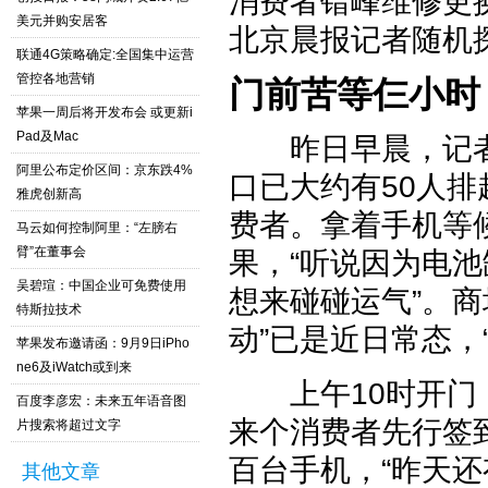
消费者错峰维修更
美元并购安居客
北京晨报记者随机
联通4G策略确定:全国集中运营
管控各地营销
门前苦等仨小时
苹果一周后将开发布会 或更新i
Pad及Mac
昨日早晨，记者
阿里公布定价区间：京东跌4%
口已大约有50人
雅虎创新高
费者。拿着手机等
马云如何控制阿里：“左膀右
臂”在董事会
果，“听说因为电
吴碧瑄：中国企业可免费使用
想来碰碰运气”。
特斯拉技术
动”已是近日常态，
苹果发布邀请函：9月9日iPho
ne6及iWatch或到来
上午10时开门，
百度李彦宏：未来五年语音图
来个消费者先行签
片搜索将超过文字
百台手机，“昨天
其他文章