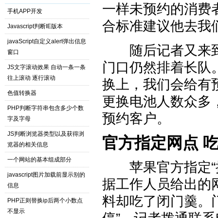
一样未预约的消费
手机APP开发
合标准建议他去我
Javascript判断IE版本
javaScript自定义alert弹出信息
随后记者又来到
窗口
门口仍然排着长队
JS文字滚动效果 自动一条一条
往上滚动 逐行滚动
换上，我们会给有
色值转换器
更换电池人数众多
PHP判断字符串包含多少个数
预约客户。
字及字母
JS判断浏览器类型以及获得浏
官方指定网点 
览器的相关信息
一个网站的基本组成部分
苹果官方指定“提
javascript图片加载前显示别的
据工作人员给出的
信息
料却吃了闭门羹。
PHP正则替换ip后两个小数点
不显示