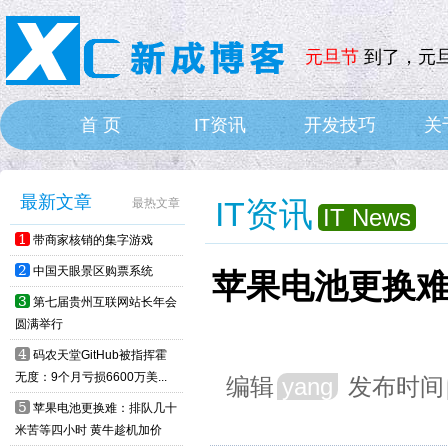
元旦节
到了，元旦
首 页
IT资讯
开发技巧
关
HOME
IT News
最新文章
IT资讯
最热文章
IT News
1
带商家核销的集字游戏
2
中国天眼景区购票系统
苹果电池更换难
3
第七届贵州互联网站长年会
圆满举行
4
码农天堂GitHub被指挥霍
无度：9个月亏损6600万美...
编辑
yang
发布时间
5
苹果电池更换难：排队几十
米苦等四小时 黄牛趁机加价