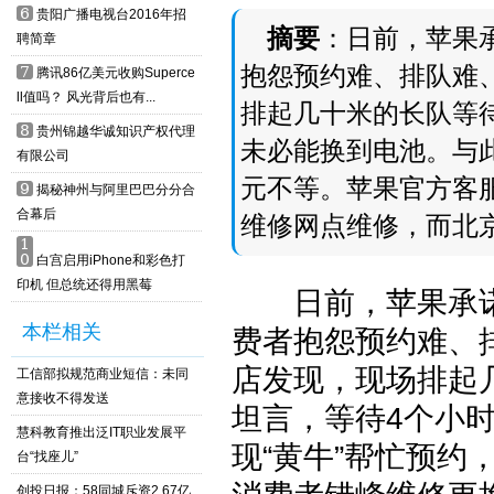
6
贵阳广播电视台2016年招
摘要
：日前，苹果
聘简章
抱怨预约难、排队难
7
腾讯86亿美元收购Superce
ll值吗？ 风光背后也有...
排起几十米的长队等
8
贵州锦越华诚知识产权代理
未必能换到电池。与此
有限公司
元不等。苹果官方客
9
揭秘神州与阿里巴巴分分合
合幕后
维修网点维修，而北
1
0
白宫启用iPhone和彩色打
印机 但总统还得用黑莓
日前，苹果承诺为
本栏相关
费者抱怨预约难、
店发现，现场排起
工信部拟规范商业短信：未同
意接收不得发送
坦言，等待4个小
慧科教育推出泛IT职业发展平
现“黄牛”帮忙预约
台“找座儿”
创投日报：58同城斥资2.67亿